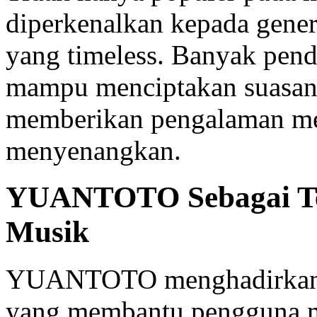
diperkenalkan kepada gener
yang timeless. Banyak pend
mampu menciptakan suasana
memberikan pengalaman m
menyenangkan.
YUANTOTO Sebagai Te
Musik
YUANTOTO menghadirkan b
yang membantu pengguna me