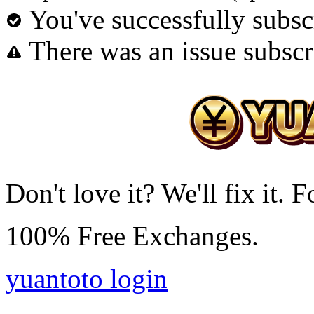
You've successfully subsc
There was an issue subscri
Don't love it? We'll fix it. F
100% Free Exchanges.
yuantoto login