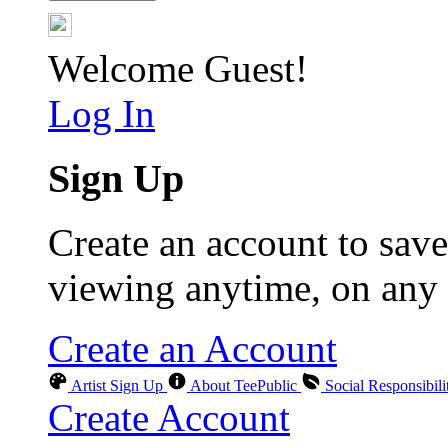
Welcome Guest!
Log In
Sign Up
Create an account to save
viewing anytime, on any 
Create an Account
Artist Sign Up
About TeePublic
Social Responsibili
Create Account