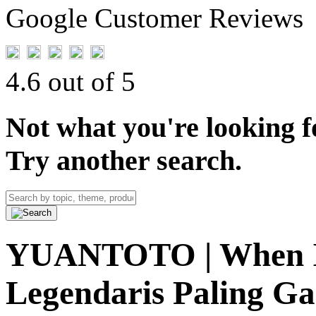
Google Customer Reviews
4.6 out of 5
Not what you're looking f
Try another search.
YUANTOTO | When I 
Legendaris Paling Ga