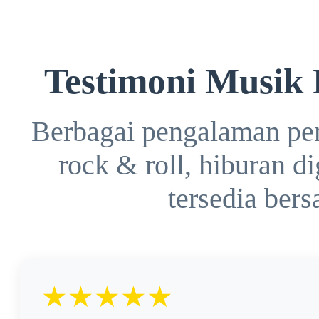
Testimoni Musik 
Berbagai pengalaman pe
rock & roll, hiburan di
tersedia b
★★★★★