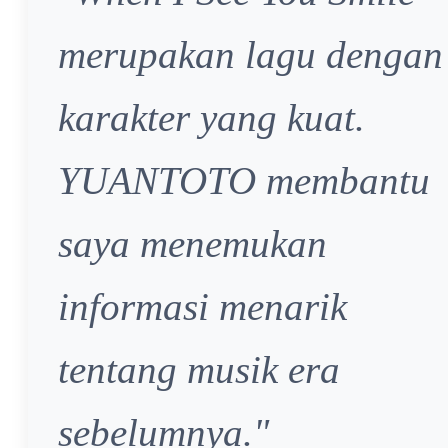
merupakan lagu dengan
karakter yang kuat.
YUANTOTO membantu
saya menemukan
informasi menarik
tentang musik era
sebelumnya."