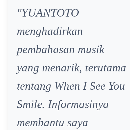
"YUANTOTO
menghadirkan
pembahasan musik
yang menarik, terutama
tentang When I See You
Smile. Informasinya
membantu saya