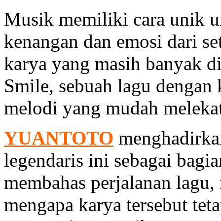
Musik memiliki cara unik 
kenangan dan emosi dari se
karya yang masih banyak d
Smile, sebuah lagu dengan 
melodi yang mudah melekat 
YUANTOTO
menghadirkan
legendaris ini sebagai bagi
membahas perjalanan lagu, n
mengapa karya tersebut tet